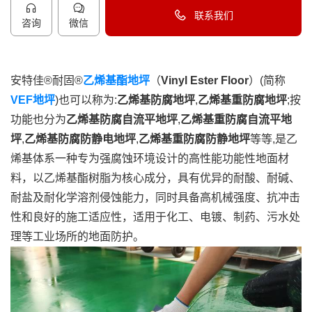
联系我们
咨询
微信
40096-50096
安特佳®耐固®
乙烯基酯地坪
（
Vinyl Ester Floor
）(简称
VEF地坪
)也可以称为:
乙烯基防腐地坪
,
乙烯基重防腐地坪
;按
功能也分为
乙烯基防腐自流平地坪
,
乙烯基重防腐自流平地
坪
,
乙烯基防腐防静电地坪
,
乙烯基重防腐防静地坪
等等,是乙
烯基体系一种专为强腐蚀环境设计的高性能功能性地面材
料，以乙烯基酯树脂为核心成分，具有优异的耐酸、耐碱、
耐盐及耐化学溶剂侵蚀能力，同时具备高机械强度、抗冲击
性和良好的施工适应性，适用于化工、电镀、制药、污水处
理等工业场所的地面防护。