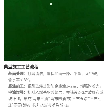
典型施工工艺流程
基面处理
‌：打磨清洁，确保地面干燥、平整、无空鼓，
含水率＜8%。
底涂施工
‌：辊刷乙烯基酯防腐底漆1–2遍，增强附着力。
中涂增强
‌：批刮乙烯基酯砂浆层，并铺设2–3层玻纤布或
玻纤毡，形成“两布三油”“两布四油”或“三布五涂”“三布七
涂”等等结构，提升抗渗与承载能力。