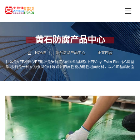
首
页
产
品
黄石防腐产品中心
中
技
心
术
HOME
黄石防腐产品中心
正文内容
支
什么是VEF地坪,VEF地坪是安特佳®耐固®品牌旗下的Vinyl Ester Floor(乙烯基
服
酯地坪)是一种专为强腐蚀环境设计的高性能功能性地面材料，以乙烯基酯树脂
持
务
为核心成分，具有优异的耐酸、耐碱、耐盐及耐化学溶剂侵蚀能力，同时具备
高机械强度、抗冲击性和良好的施工适应性，适用于化工、电镀、制药、污水
案
处理等工业场所的地面防护。
新
例
闻
资
服
讯
务
区
域
联
电
系
话