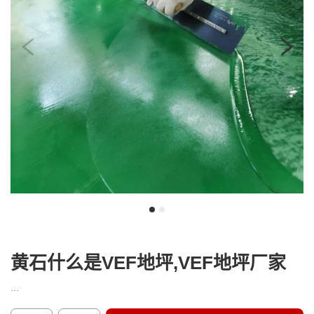
我
咨
们
询
黄石什么是VEF地坪,VEF地坪厂家
...