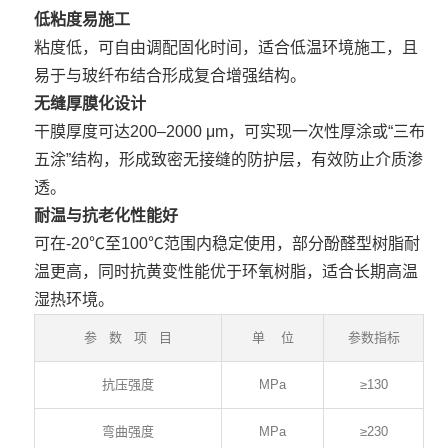
低粘度易施工
粘度低，可自由调配固化时间，适合低温环境施工，且
易于与玻纤布结合形成复合增强结构。
无缝厚膜化设计
干膜厚度可达200–2000 μm，可实现一次性厚涂或“三布
五涂”结构，形成致密无接缝的防护层，有效防止介质渗
透。
耐温与抗老化性能好
可在-20℃至100℃范围内稳定使用，部分酚醛型树脂耐
温更高，同时抗黄变性能优于环氧树脂，适合长期高温
湿热环境。
参 数 项 目
单 位
参数指标
抗压强度
MPa
≥130
弯曲强度
MPa
≥230