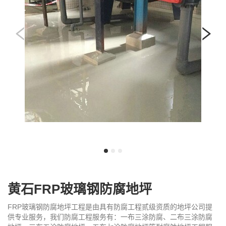
我
咨
们
询
黄石FRP玻璃钢防腐地坪
FRP玻璃钢防腐地坪工程是由具有防腐工程贰级资质的地坪公司提
供专业服务，我们防腐工程服务有：一布三涂防腐、二布三涂防腐