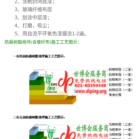
2、涂刷封闭底漆；
3、玻璃纤维布层
3、刮涂中层漆；
4、打磨，吸尘；
5、用自流平环氧色漆镘涂1-2遍。
防腐树脂地坪(含玻纤布)施工工艺图示：