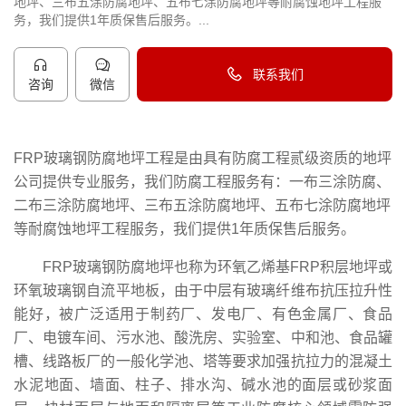
地坪、三布五涂防腐地坪、五布七涂防腐地坪等耐腐蚀地坪工程服
务，我们提供1年质保售后服务。...
联系我们
咨询
微信
40096-50096
FRP玻璃钢防腐地坪工程是由具有防腐工程贰级资质的地坪
公司提供专业服务，我们防腐工程服务有：一布三涂防腐、
二布三涂防腐地坪、三布五涂防腐地坪、五布七涂防腐地坪
等耐腐蚀地坪工程服务，我们提供1年质保售后服务。
FRP玻璃钢防腐地坪也称为
环氧乙烯基FRP积层地坪或
环氧玻璃钢自流平地板，由于中层有玻璃纤维布抗压拉升性
能好，被广泛适用于制药厂、发电厂、有色金属厂、食品
厂、电镀车间、
污水池、酸洗房、实验室、中和池、食品罐
槽、
线路板厂的一般化学池、塔等要求加强抗拉力的
混凝土
水泥地面
、
墙面、柱子、排水沟、碱水池的面层或砂浆面