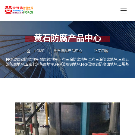
首
页
产
品
黄石防腐产品中心
中
技
心
术
HOME
黄石防腐产品中心
正文内容
支
FRP玻璃钢防腐地坪,耐腐蚀地坪,一布三涂防腐地坪,二布三涂防腐地坪,三布五
服
涂防腐地坪,五布七涂防腐地坪,FRP玻璃钢地坪,FRP玻璃钢防腐蚀地坪,乙烯基
持
务
FRP玻璃钢防腐地坪
案
新
例
闻
资
服
讯
务
区
域
联
电
系
话