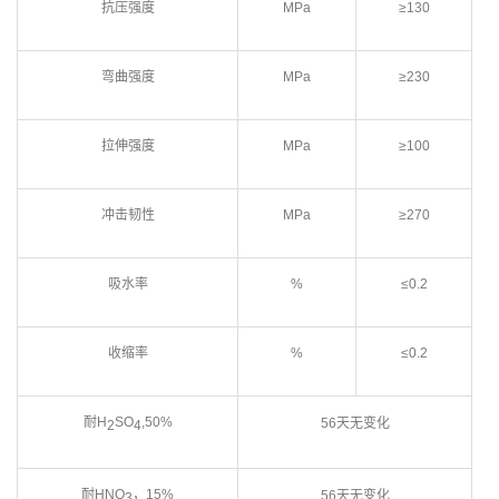
抗压强度
MPa
≥130
弯曲强度
MPa
≥230
拉伸强度
MPa
≥100
冲击韧性
MPa
≥270
吸水率
%
≤0.2
收缩率
%
≤0.2
耐H
SO
,50%
56天无变化
2
4
耐HNO
，15%
56天无变化
3