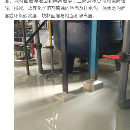
层、块材面层与地面和隔离层等工业防腐核心领域
需防强
酸、强碱
、盐等
化学溶剂腐蚀的地面及排水沟，碱水池的面
层或环氧砂浆层，块材面层与地面和隔离层。