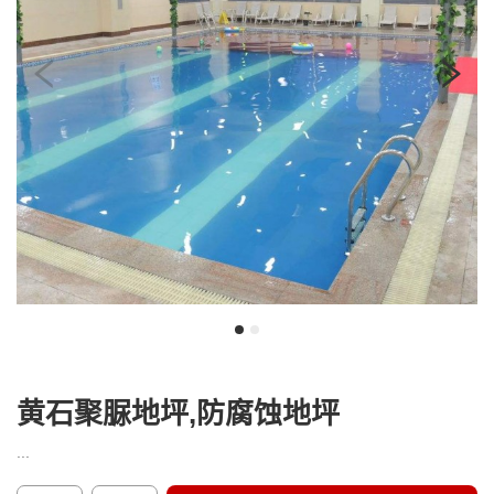
我
咨
们
询
黄石聚脲地坪,防腐蚀地坪
...