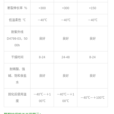
断裂伸长率 ％
>300
>300
>150
低温柔性 ℃
－40℃
－40℃
－40℃
耐紫外线
D4799-03，50
良好
良好
良好
00h
干燥时间
8-24
24-48
8-24
耐稀酸、强
碱、饱和食盐
良好
良好
良好
水
固化后使用温
－40℃－＋1
－40℃－＋1
－40℃－＋100℃
度
00℃
00℃