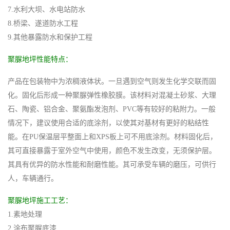
7.水利大坝、水电站防水
8.桥梁、遂道防水工程
9.其他暴露防水和保护工程
聚脲地坪性能特点：
产品在包装物中为浓稠液体状。一旦遇到空气则发生化学交联而固
化。固化后形成一种聚脲弹性橡胶膜。该材料对混凝土砂浆、大理
石、陶瓷、铝合金、聚氨酯发泡剂、PVC等有较好的粘附力。一般
情况下，建议使用合适的底涂剂，以使其对基材有更好的粘结性
能。在PU保温层平整面上和XPS板上可不用底涂剂。材料固化后，
其可直接暴露于室外空气中使用，颜色不发生改变，无须保护层。
其具有优异的防水性能和耐磨性能。其可承受车辆的磨压，可供行
人，车辆通行。
聚脲地坪施工工艺：
1.素地处理
2.涂布聚脲底漆