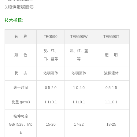
3.喷涂聚脲面漆
技术指标：
名 称
TEG590
TEG590W
TEG590T
灰、红、
灰、红、蓝
颜 色
透 明
白、蓝等
等
状 态
浓稠液体
浓稠液体
浓稠液体
表干时间
0.5-2.0
1.0-4.0
0.5-1.5
比重 g/cm3
1.1±0.1
1.1±0.1
1.1±0.1
拉伸强度
GB/T528，Mp
15-20
17-22
18-25
a