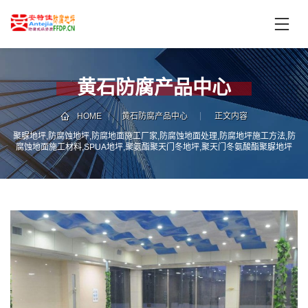
首
页
产
品
黄石防腐产品中心
中
技
心
术
HOME
黄石防腐产品中心
正文内容
支
聚脲地坪,防腐蚀地坪,防腐地面施工厂家,防腐蚀地面处理,防腐地坪施工方法,防
服
腐蚀地面施工材料,SPUA地坪,聚氨酯聚天门冬地坪,聚天门冬氨酸酯聚脲地坪
持
务
案
新
例
闻
资
服
讯
务
区
域
联
电
系
话